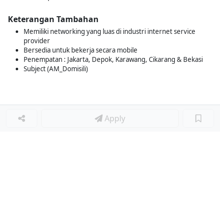
Keterangan Tambahan
Memiliki networking yang luas di industri internet service
provider
Bersedia untuk bekerja secara mobile
Penempatan : Jakarta, Depok, Karawang, Cikarang & Bekasi
Subject (AM_Domisili)
Apply
Loker Lainnya
■
Loker MANAGER CAFE
Loker SPV CAFE
Loker CAPTAIN CAFE
Loker BAR CAFE
Loker WAITERSS
Loker STEWARD
Loker KARYAWAN TOKO SERABUTAN