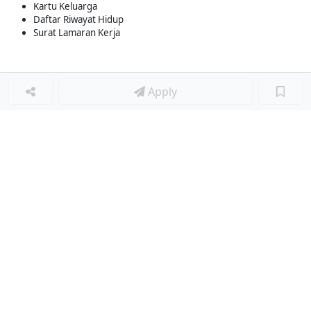
Kartu Keluarga
Daftar Riwayat Hidup
Surat Lamaran Kerja
Apply
Loker Terkait
■
Loker SUPERVISOR OUTLET
Loker ASSISTANT STORE MANAGER
Loker KITCHEN ASSISTANCE
Loker MATCHARISTA
Loker BARISTA
Loker STORE KEEPER (CENTRAL KITCHEN)
Loker COOK BAKERY
Loker CHEF DE PARTIE BAKERY
Loker BARTENDER
Loker STORE SUPERVISOR
Loker COOK
Loker HEAD CHEF