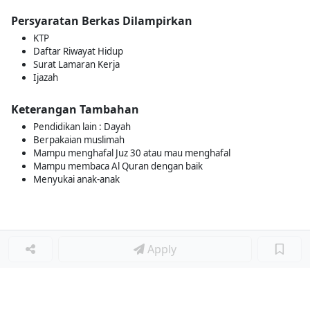
Persyaratan Berkas Dilampirkan
KTP
Daftar Riwayat Hidup
Surat Lamaran Kerja
Ijazah
Keterangan Tambahan
Pendidikan lain : Dayah
Berpakaian muslimah
Mampu menghafal Juz 30 atau mau menghafal
Mampu membaca Al Quran dengan baik
Menyukai anak-anak
Apply
Loker Terkait
■
Loker ASISTEN GURU MANDARIN TK