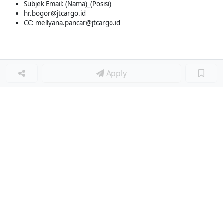
Subjek Email: (Nama)_(Posisi)
hr.bogor@jtcargo.id
CC: mellyana.pancar@jtcargo.id
Apply
Loker Terkait
■
Loker IT & WEB ADMINISTRATOR
Loker IT SALES (INTERNSHIP)
Loker IT FRONT END ENGINEER
Loker Lainnya
■
Loker MANAGER CAFE
Loker SPV CAFE
Loker CAPTAIN CAFE
Loker BAR CAFE
Loker WAITERSS
Loker STEWARD