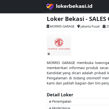
lokerbekasi.id
Loker Bekasi - SALE
MORRIS GARAGE
Jakarta Pusat
25
MORRIS GARAGE membuka lowongan u
memberikan informasi produk secar
Kandidat yang dicari adalah pribadi 
Pengalaman di bidang otomotif menj
kami dan jadilah bagian dari tim pen
Detail Loker
Penempatan
■
Model Kerja
■