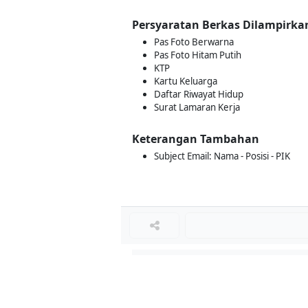
Persyaratan Berkas Dilampirka
Pas Foto Berwarna
Pas Foto Hitam Putih
KTP
Kartu Keluarga
Daftar Riwayat Hidup
Surat Lamaran Kerja
Keterangan Tambahan
Subject Email: Nama - Posisi - PIK
Loker Terkait
■
Loker ADMIN KASIR
Loker KASIR