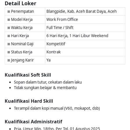
Detail Loker
Penempatan
Blangpidie, Kab. Aceh Barat Daya, Aceh
■
Model Kerja
Work From Office
■
Waktu Kerja
Full Time / Shift
■
Hari Kerja
6 Hari Kerja, 1 Hari Libur Weekend
■
Nominal Gaji
Kompetitif
■
Status Kerja
Kontrak
■
Jenjang Karir
Ya
■
Kualifikasi Soft Skill
Sopan dalam tutur, cekatan dalam laku
Tidak sungkan belajar & membantu
Kualifikasi Hard Skill
Terampil dalam kopi manual (V60, mokapot, dsb)
Kualifikasi Administratif
Pria, Umur Min. 18thn, Per Tgl. 01 Agustus 2025