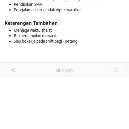
Pendidikan SMA
Pengalaman kerja tidak dipersyaratkan
Keterangan Tambahan
Menjaga waktu shalat
Berpenampilan menarik
Siap bekerja pada shift pagi - petang
Apply
Loker Terkait
■
Loker BARISTA
Loker BARISTA
Loker BARISTA
Loker MATCHARISTA
Loker BARISTA
Loker BARISTA