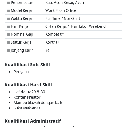
Penempatan
Kab. Aceh Besar, Aceh
■
Model Kerja
Work From Office
■
Waktu Kerja
Full Time / Non-Shift
■
Hari Kerja
6 Hari Kerja, 1 Hari Libur Weekend
■
Nominal Gaji
Kompetitif
■
Status Kerja
Kontrak
■
Jenjang Karir
Ya
■
Kualifikasi Soft Skill
Penyabar
Kualifikasi Hard Skill
Hafidz Juz 29 & 30
Konten kreator
Mampu tilawah dengan baik
Suka anak-anak
Kualifikasi Administratif