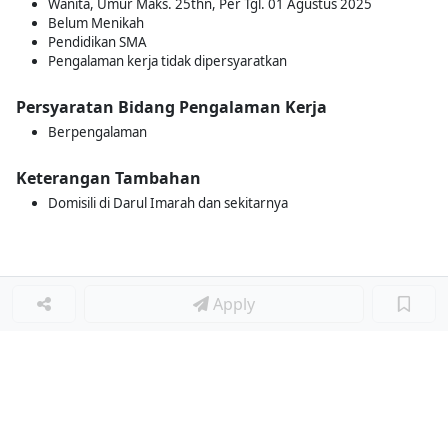
Wanita, Umur Maks. 25thn, Per Tgl. 01 Agustus 2025
Belum Menikah
Pendidikan SMA
Pengalaman kerja tidak dipersyaratkan
Persyaratan Bidang Pengalaman Kerja
Berpengalaman
Keterangan Tambahan
Domisili di Darul Imarah dan sekitarnya
Apply
Loker Terkait
■
Loker ASISTEN GURU MANDARIN TK
Loker GURU BAHASA MANDARIN
Loker MATH TEACHER