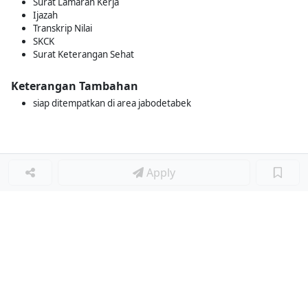
Surat Lamaran Kerja
Ijazah
Transkrip Nilai
SKCK
Surat Keterangan Sehat
Keterangan Tambahan
siap ditempatkan di area jabodetabek
Apply
Loker Terkait
■
Loker TEKNISI PRODUKSI
Loker MECHANICAL TECHNICIAN
Loker PRODUCTION TECHNICIAN
Loker SOUP BASE TECHNICIAN
Loker TEKNISI BODY REPAIR & PENGECATAN
Loker FINANCE & ACCOUNTING STAFF