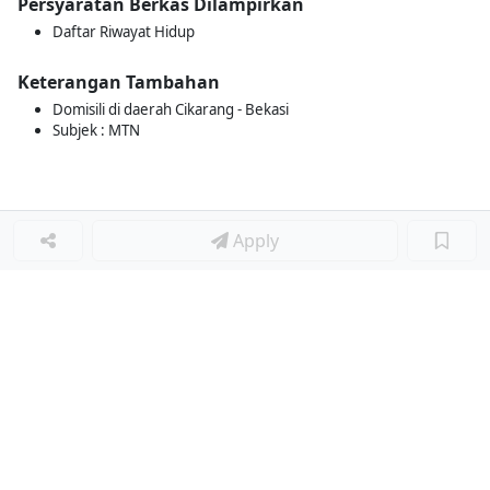
Persyaratan Berkas Dilampirkan
Daftar Riwayat Hidup
Keterangan Tambahan
Domisili di daerah Cikarang - Bekasi
Subjek : MTN
Apply
Loker Terkait
■
Loker SPV MAINTENANCE PRODUKSI
Loker BUILDING MAINTENANCE
Loker OPERATOR MESIN EDM
Loker STAFF R&D SKINCARE COSMETIC
Loker OPERATIONAL ADMIN (MATLEAVE)
Loker ADMIN KOORDINATOR
Loker SUPERVISOR FINANCE & ACCOUNTING
Loker SUPERVISOR RND