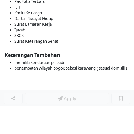
Pas Foto Terbaru
KTP
Kartu Keluarga
Daftar Riwayat Hidup
Surat Lamaran Kerja
Ijazah
SKCK
Surat Keterangan Sehat
Keterangan Tambahan
memiliki kendaraan pribadi
penempatan wilayah bogor,bekasi karawang ( sesuai domisili )
Apply
Loker Terkait
■
Loker SUPERVISOR OUTLET
Loker ASSISTANT STORE MANAGER