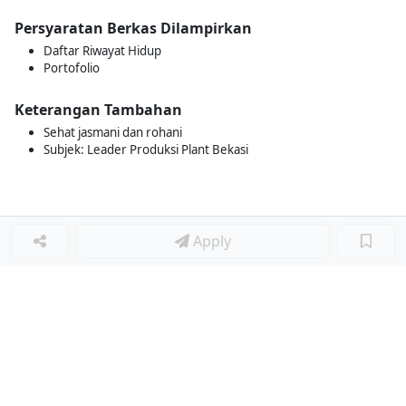
Persyaratan Berkas Dilampirkan
Daftar Riwayat Hidup
Portofolio
Keterangan Tambahan
Sehat jasmani dan rohani
Subjek: Leader Produksi Plant Bekasi
Apply
Loker Terkait
■
Loker CREW PRODUKSI
Loker OUTLET STAFF & HELPER
Loker OUTLET CREW
Loker GRAPHIC DESIGN STAFF
Loker RESEARCH & DEVELOPMENT STAFF