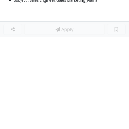
Subject : Sales Engineer/Sales Marketing_Nama
Apply
Loker Terkait
■
Loker QUALITY ASSURANCE ENGINEER
Loker PLANNER ENGINEERING SUPERVISOR
Loker IT FRONT END ENGINEER
Loker SUPPLY CHAIN
Loker SALES B2B
Loker SALES GT SUPERVISOR
Loker DRIVER DELIVERY
Loker KEY ACCOUNT REPRESENTATIVE
Loker CONTENT CREATOR
Loker COURSE CONSULTANT
Loker SALES MARKETING PERUMAHAN
Loker STAFF ADMINISTRASI
Loker Lainnya
■