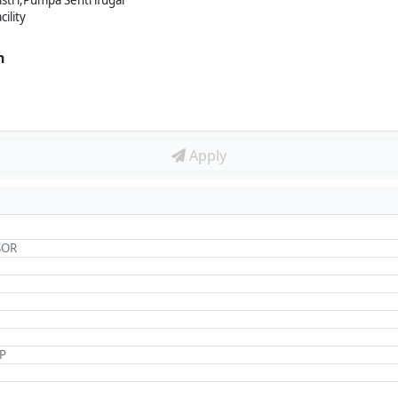
tri,Pumpa Sentrifugal
ility
n
Apply
SOR
P