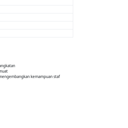
rangkatan
muat
ta mengembangkan kemampuan staf