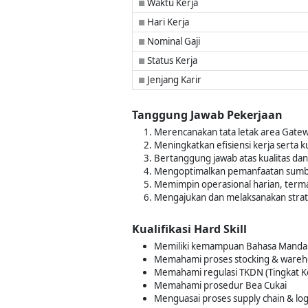
Waktu Kerja
■
Hari Kerja
■
Nominal Gaji
■
Status Kerja
■
Jenjang Karir
■
Tanggung Jawab Pekerjaan
Merencanakan tata letak area Gatew
Meningkatkan efisiensi kerja serta k
Bertanggung jawab atas kualitas da
Mengoptimalkan pemanfaatan sumbe
Memimpin operasional harian, term
Mengajukan dan melaksanakan strateg
Kualifikasi Hard Skill
Memiliki kemampuan Bahasa Mandar
Memahami proses stocking & wareho
Memahami regulasi TKDN (Tingkat 
Memahami prosedur Bea Cukai
Menguasai proses supply chain & log