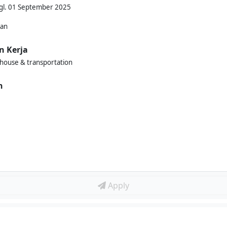
Tgl. 01 September 2025
kan
n Kerja
house & transportation
n
Apply