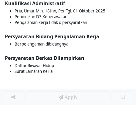
Kualifikasi Administratif
Pria, Umur Min. 18thn, Per Tgl. 01 Oktober 2025
Pendidikan D3 Keperawatan
Pengalaman kerja tidak dipersyaratkan
Persyaratan Bidang Pengalaman Kerja
Berpelangaman dibidangnya
Persyaratan Berkas Dilampirkan
Daftar Riwayat Hidup
Surat Lamaran Kerja
Apply
Loker Terkait
■
Loker PERAWAT RAWAT INAP
Loker PERAWAT OPD
Loker PERAWAT