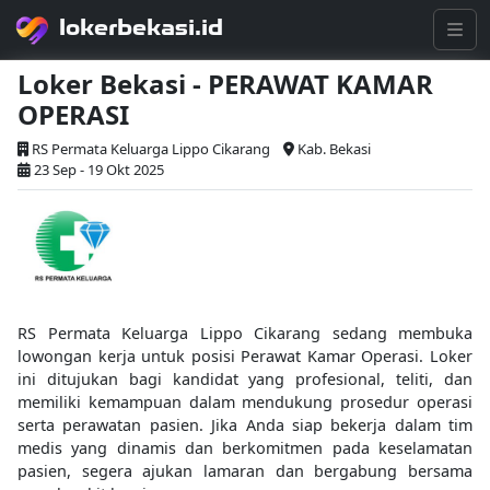
lokerbekasi.id
Loker Bekasi - PERAWAT KAMAR
OPERASI
RS Permata Keluarga Lippo Cikarang
Kab. Bekasi
23 Sep - 19 Okt 2025
RS Permata Keluarga Lippo Cikarang sedang membuka
lowongan kerja untuk posisi Perawat Kamar Operasi. Loker
ini ditujukan bagi kandidat yang profesional, teliti, dan
memiliki kemampuan dalam mendukung prosedur operasi
serta perawatan pasien. Jika Anda siap bekerja dalam tim
medis yang dinamis dan berkomitmen pada keselamatan
pasien, segera ajukan lamaran dan bergabung bersama