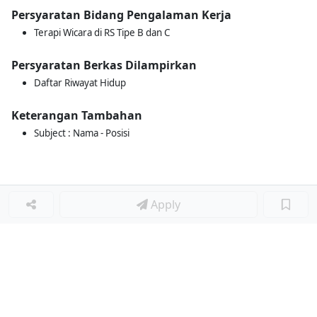
Persyaratan Bidang Pengalaman Kerja
Terapi Wicara di RS Tipe B dan C
Persyaratan Berkas Dilampirkan
Daftar Riwayat Hidup
Keterangan Tambahan
Subject : Nama - Posisi
Apply
Loker Terkait
■
Loker PERAWAT RAWAT INAP
Loker TERAPIS OKUPASI
Loker KEPALA UNIT HEMODIALISA
Loker SENTRA MEDIKA HOSPITAL