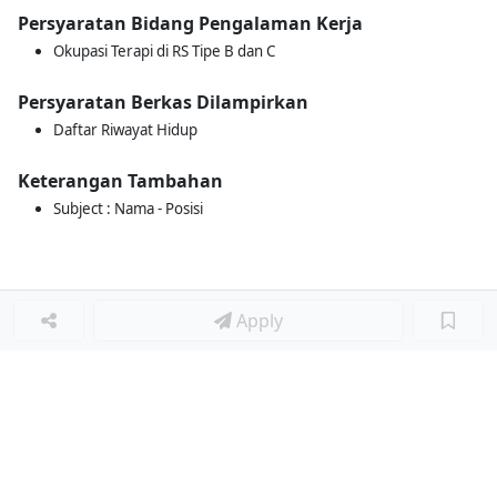
Persyaratan Bidang Pengalaman Kerja
Okupasi Terapi di RS Tipe B dan C
Persyaratan Berkas Dilampirkan
Daftar Riwayat Hidup
Keterangan Tambahan
Subject : Nama - Posisi
Apply
Loker Terkait
■
Loker ADMINISTRASI RAWAT JALAN
Loker DRIVER AMBULANCE
Loker STAF PENDAFTARAN
Loker STAF KESLING RS