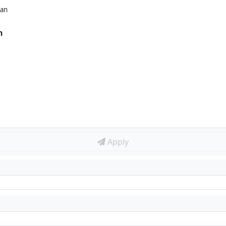
kan
n
Apply