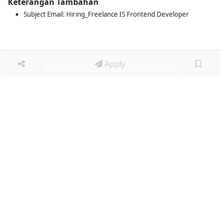
Keterangan Tambahan
Subject Email: Hiring_Freelance IS Frontend Developer
Apply
Loker Terkait
■
Loker BACK END DEVELOPER
Loker BARISTA
Loker Lainnya
■
Loker HRGA JUNIOR STAFF
Loker CRM JUNIOR STAFF
Loker CASH AND BANK
Loker SHOP ASSISTANT
Loker ACCOUNTING
Loker TEKNIK MESIN (MECHANICAL ENGINEER)
Loker LOGISTIK
Loker SURVEYOR