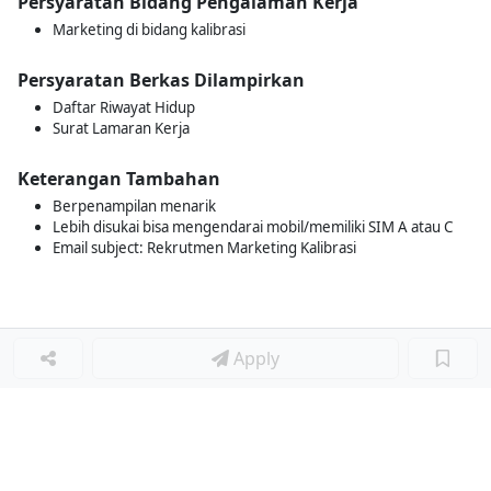
Persyaratan Bidang Pengalaman Kerja
Marketing di bidang kalibrasi
Persyaratan Berkas Dilampirkan
Daftar Riwayat Hidup
Surat Lamaran Kerja
Keterangan Tambahan
Berpenampilan menarik
Lebih disukai bisa mengendarai mobil/memiliki SIM A atau C
Email subject: Rekrutmen Marketing Kalibrasi
Apply
Loker Terkait
■
Loker CUSTOMER SERVICE / ADMIN
Loker PRODUCTION MANAGER