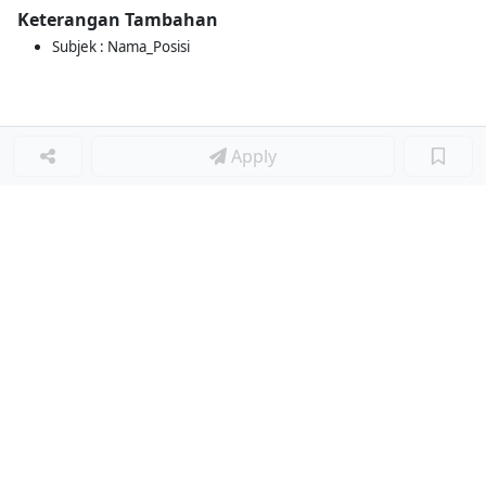
Keterangan Tambahan
Subjek : Nama_Posisi
Apply
Loker Terkait
■
Loker COURSE CONSULTANT
Loker FITNESS CONSULTANT (SALES)
Loker SALES CONSULTANT
Loker SALES CONSULTANT
Loker SALES KONSULTAN
Loker BEAUTICIAN/BEAUTY CONSULTANT (BC)
Loker Lainnya
■
Loker HRGA JUNIOR STAFF
Loker CRM JUNIOR STAFF
Loker CASH AND BANK