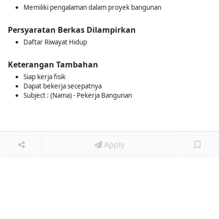
Memiliki pengalaman dalam proyek bangunan
Persyaratan Berkas Dilampirkan
Daftar Riwayat Hidup
Keterangan Tambahan
Siap kerja fisik
Dapat bekerja secepatnya
Subject : (Nama) - Pekerja Bangunan
Apply
Loker Terkait
■
Loker COLLECTOR STAFF
Loker MFG SYSTEM STAFF
Loker SALES GT SUPERVISOR
Loker FOOD SERVICE III SUPERVISOR