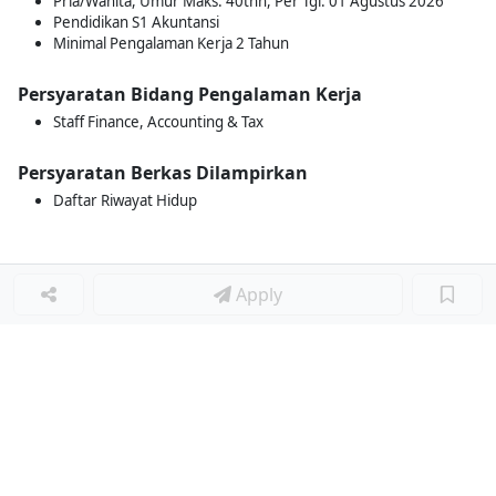
Pria/Wanita, Umur Maks. 40thn, Per Tgl. 01 Agustus 2026
Pendidikan S1 Akuntansi
Minimal Pengalaman Kerja 2 Tahun
Persyaratan Bidang Pengalaman Kerja
Staff Finance, Accounting & Tax
Persyaratan Berkas Dilampirkan
Daftar Riwayat Hidup
Apply
Loker Terkait
■
Loker FINANCE & ACCOUNTING STAFF
Loker SUPERVISOR FINANCE & ACCOUNTING
Loker TAX MANAGER
Loker TAX STAFF
Loker STAFF FINANCE