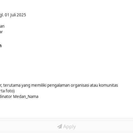
l. 01 Juli 2025
kan
ar
n
r, terutama yang memiliki pengalaman organisasi atau komunitas
ta foto)
ordinator Medan_Nama
Apply