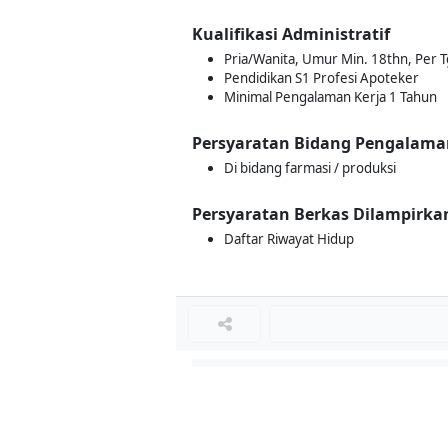
Kualifikasi Administratif
Pria/Wanita, Umur Min. 18thn, Per 
Pendidikan S1 Profesi Apoteker
Minimal Pengalaman Kerja 1 Tahun
Persyaratan Bidang Pengalama
Di bidang farmasi / produksi
Persyaratan Berkas Dilampirka
Daftar Riwayat Hidup
Loker Terkait
■
Loker MECHANICAL TECHNICIAN
Loker OPERATOR SPRAY DRYER