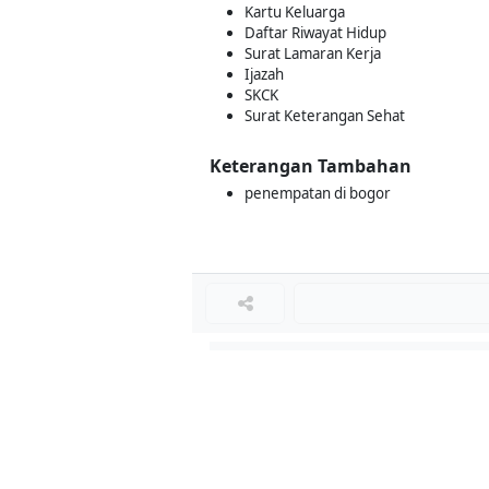
Kartu Keluarga
Daftar Riwayat Hidup
Surat Lamaran Kerja
Ijazah
SKCK
Surat Keterangan Sehat
Keterangan Tambahan
penempatan di bogor
Loker Terkait
■
Loker R&D (PACKAGING DEVELOPMENT)
Loker BEAUTICIAN/BEAUTY CONSULTANT
Loker DIGITAL ADS SPECIALIST
Loker CONTENT CREATOR
Loker NAILS TERAPIS