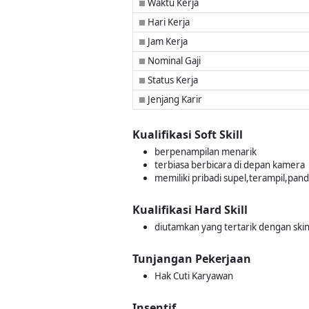
Waktu Kerja
■
Hari Kerja
■
Jam Kerja
■
Nominal Gaji
■
Status Kerja
■
Jenjang Karir
■
Kualifikasi Soft Skill
berpenampilan menarik
terbiasa berbicara di depan kamera
memiliki pribadi supel,terampil,pan
Kualifikasi Hard Skill
diutamkan yang tertarik dengan skin
Tunjangan Pekerjaan
Hak Cuti Karyawan
Insentif