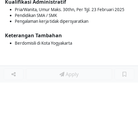
Kualifikasi Administratif
Pria/Wanita, Umur Maks. 30thn, Per Tgl. 23 Februari 2025
Pendidikan SMA / SMK
Pengalaman kerja tidak dipersyaratkan
Keterangan Tambahan
Berdomisili di Kota Yogyakarta
Apply
Loker Terkait
■
Loker ADMIN RND
Loker MFG SYSTEM STAFF
Loker FGWH ADMIN STAFF
Loker ADMIN IMPLANT
Loker ADMIN
Loker OPERATIONS & ADMIN ASSOCIATE