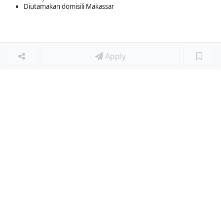
Diutamakan domisili Makassar
Apply
Loker Terkait
■
Loker ASISTEN GURU MANDARIN TK
Loker GURU BAHASA MANDARIN
Loker MATH TEACHER
Loker COACH ENGLISH
Loker GURU SEMPOA
Loker PRIVATE ENGLISH TUTOR
Loker INSTRUCTOR
Loker TENTOR FREELANCE CAB. JAKARTA
Loker STAF STANDAR MUTU DAN AUDIT
Loker CONTENT CREATOR
Loker COURSE CONSULTANT
Loker PROGRAM OPERATIONS MANAGER