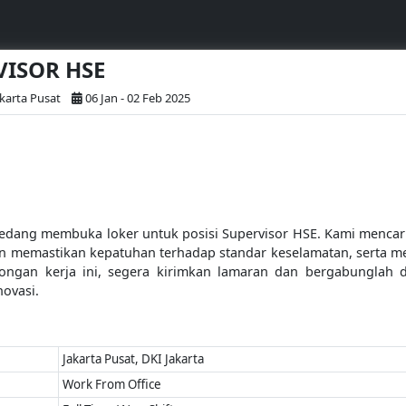
RVISOR HSE
akarta Pusat
06 Jan - 02 Feb 2025
a sedang membuka loker untuk posisi Supervisor HSE. Kami menca
 memastikan kepatuhan terhadap standar keselamatan, serta me
owongan kerja ini, segera kirimkan lamaran dan bergabungla
ovasi.
Jakarta Pusat, DKI Jakarta
Work From Office