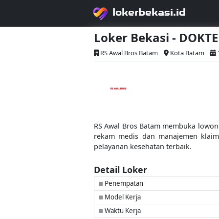
lokerbekasi.id
Loker Bekasi - DOKT
RS Awal Bros Batam
Kota Batam
RS Awal Bros Batam membuka lowonga
rekam medis dan manajemen klaim 
pelayanan kesehatan terbaik.
Detail Loker
Penempatan
■
Model Kerja
■
Waktu Kerja
■