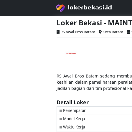
lokerbekasi.id
Loker Bekasi - MAI
RS Awal Bros Batam
Kota Batam
RS Awal Bros Batam sedang membuka
keahlian dalam pemeliharaan perala
jadilah bagian dari tim profesional k
Detail Loker
Penempatan
■
Model Kerja
■
Waktu Kerja
■