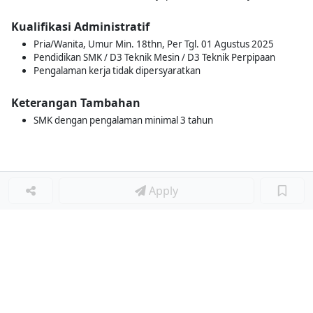
Kualifikasi Administratif
Pria/Wanita, Umur Min. 18thn, Per Tgl. 01 Agustus 2025
Pendidikan SMK / D3 Teknik Mesin / D3 Teknik Perpipaan
Pengalaman kerja tidak dipersyaratkan
Keterangan Tambahan
SMK dengan pengalaman minimal 3 tahun
Apply
Loker Lainnya
■
Loker HRGA JUNIOR STAFF
Loker CRM JUNIOR STAFF
Loker CASH AND BANK
Loker SHOP ASSISTANT
Loker ACCOUNTING