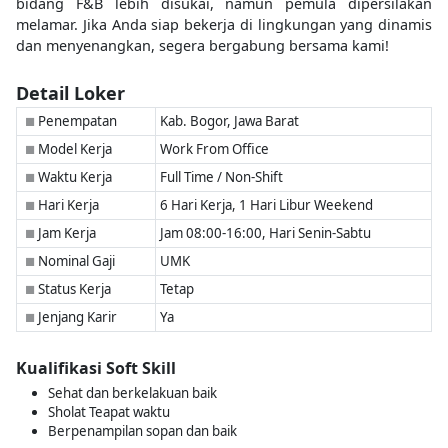
bidang F&B lebih disukai, namun pemula dipersilakan
melamar. Jika Anda siap bekerja di lingkungan yang dinamis
dan menyenangkan, segera bergabung bersama kami!
Detail Loker
Penempatan
Kab. Bogor, Jawa Barat
■
Model Kerja
Work From Office
■
Waktu Kerja
Full Time / Non-Shift
■
Hari Kerja
6 Hari Kerja, 1 Hari Libur Weekend
■
Jam Kerja
Jam 08:00-16:00, Hari Senin-Sabtu
■
Nominal Gaji
UMK
■
Status Kerja
Tetap
■
Jenjang Karir
Ya
■
Kualifikasi Soft Skill
Sehat dan berkelakuan baik
Sholat Teapat waktu
Berpenampilan sopan dan baik