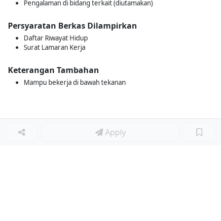
Pengalaman di bidang terkait (diutamakan)
Persyaratan Berkas Dilampirkan
Daftar Riwayat Hidup
Surat Lamaran Kerja
Keterangan Tambahan
Mampu bekerja di bawah tekanan
Apply
Loker Terkait
■
Loker CREW PRODUKSI
Loker OUTLET STAFF & HELPER
Loker STORE LEADER
Loker OUTLET CREW
Loker GRAPHIC DESIGN STAFF